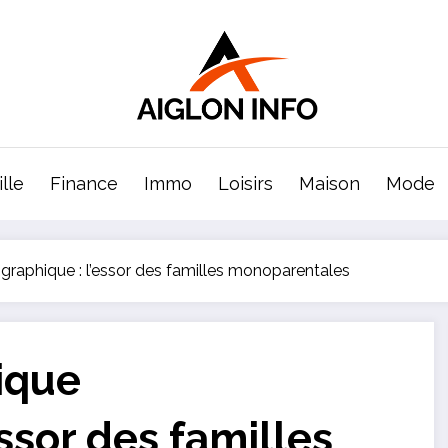
lle
Finance
Immo
Loisirs
Maison
Mode
aphique : l’essor des familles monoparentales
ique
ssor des familles