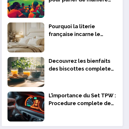
responsable sur le
football camerounais
Pourquoi la literie
française incarne le
confort ultime
Decouvrez les bienfaits
des biscottes completes
pour un petit-dejeuner
equilibre
L’importance du Set TPW :
Procedure complete de
reinitialisation pour
prolonger la duree de vie
de vos capteurs