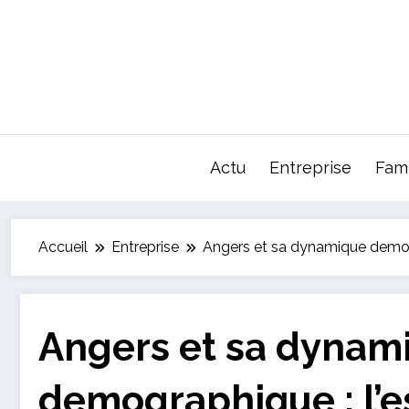
Aller
au
contenu
Actu
Entreprise
Fami
Accueil
Entreprise
Angers et sa dynamique demogr
Angers et sa dynam
demographique : l’e