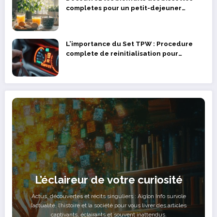
completes pour un petit-dejeuner
equilibre
L’importance du Set TPW : Procedure
complete de reinitialisation pour
prolonger la duree de vie de vos
capteurs
L’éclaireur de votre curiosité
Actus, découvertes et récits singuliers : Aiglon Info survole
l’actualité, l’histoire et la société pour vous livrer des articles
captivants, éclairants et souvent inattendus.